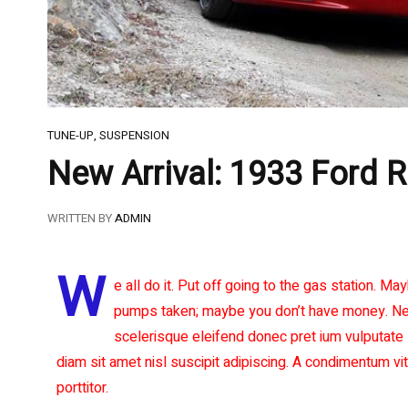
TUNE-UP
,
SUSPENSION
New Arrival: 1933 Ford R
WRITTEN BY
ADMIN
W
e all do it. Put off going to the gas station. May
pumps taken; maybe you don’t have money. Net
scelerisque eleifend donec pret ium vulputate 
diam sit amet nisl suscipit adipiscing. A condimentum vi
porttitor.