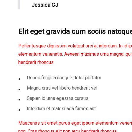
Jessica CJ
Elit eget gravida cum sociis natoqu
Pellentesque dignissim volutpat orci at interdum. In id
elementum venenatis. Aenean maximus urna magna, quis 
hendrerit rhoncus.
Donec fringilla congue dolor porttitor
Magna cras vel libero hendrerit vel
Sapien id urna egestas cursus
Interdum et malesuada fames ant
Maecenas sit amet purus eget ipsum elementum venena
non. Cras rhoncus elit non arcu hendrerit rhoncus.