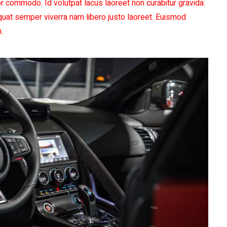
r commodo. Id volutpat lacus laoreet non curabitur gravida.
equat semper viverra nam libero justo laoreet. Euismod
.