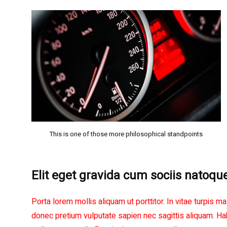
This is one of those more philosophical standpoints
Elit eget gravida cum sociis natoqu
Porta lorem mollis aliquam ut porttitor. In vitae turp
donec pretium vulputate sapien nec sagittis aliquam. H