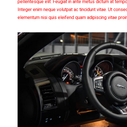
pellentesque elit. Feugiat in ante metus dictum at tempo
Integer enim neque volutpat ac tincidunt vitae. Ut cons
elementum nisi quis eleifend quam adipiscing vitae proin