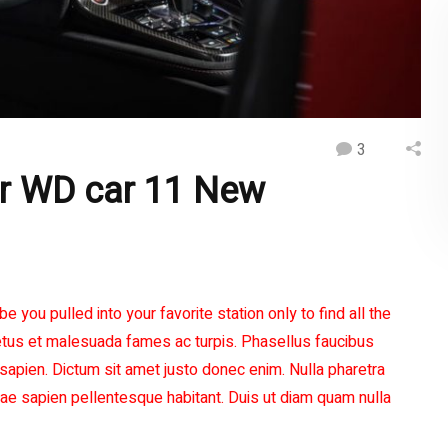
3
r WD car 11 New
be you pulled into your favorite station only to find all the
us et malesuada fames ac turpis. Phasellus faucibus
sapien. Dictum sit amet justo donec enim. Nulla pharetra
tae sapien pellentesque habitant. Duis ut diam quam nulla