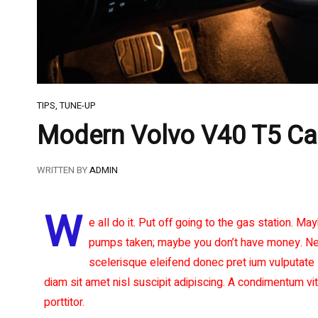
TIPS
,
TUNE-UP
Modern Volvo V40 T5 Ca
WRITTEN BY
ADMIN
W
e all do it. Put off going to the gas station. May
pumps taken; maybe you don’t have money. Net
scelerisque eleifend donec pret ium vulputate 
diam sit amet nisl suscipit adipiscing. A condimentum vi
porttitor.