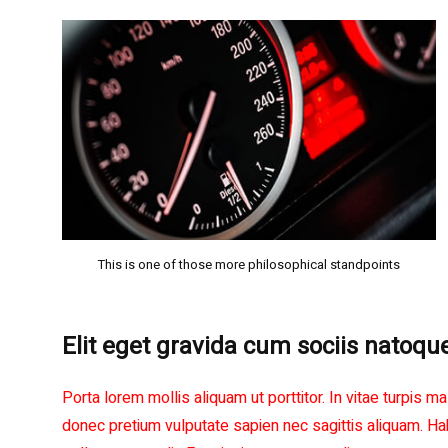
This is one of those more philosophical standpoints
Elit eget gravida cum sociis natoqu
Porta lorem mollis aliquam ut porttitor. In vitae turp
donec pretium vulputate sapien nec sagittis aliquam. H