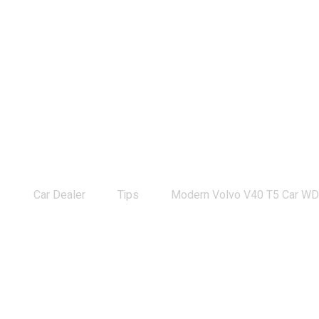
Modern Volvo V40 T5 Car WD car 11
Car Dealer
Tips
Modern Volvo V40 T5 Car WD