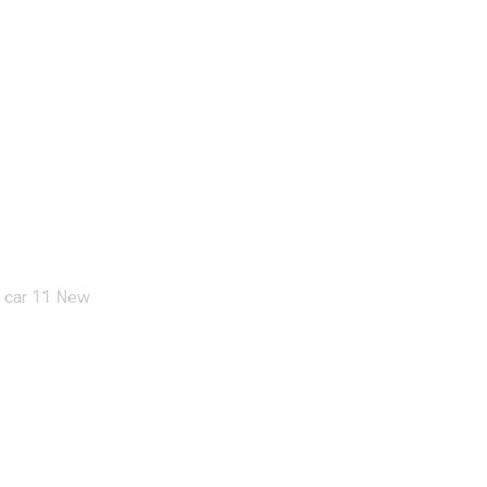
 New
 car 11 New