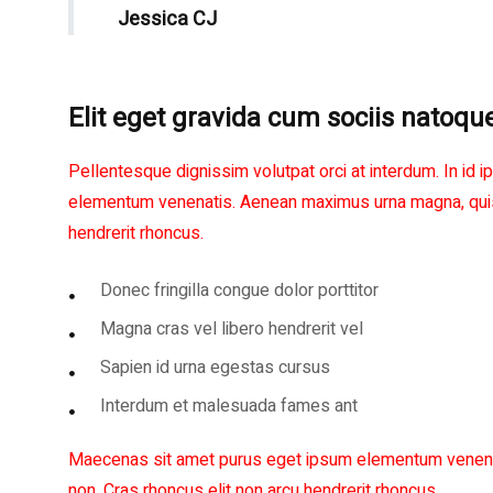
Jessica CJ
Elit eget gravida cum sociis natoqu
Pellentesque dignissim volutpat orci at interdum. In id
elementum venenatis. Aenean maximus urna magna, quis 
hendrerit rhoncus.
Donec fringilla congue dolor porttitor
Magna cras vel libero hendrerit vel
Sapien id urna egestas cursus
Interdum et malesuada fames ant
Maecenas sit amet purus eget ipsum elementum venena
non. Cras rhoncus elit non arcu hendrerit rhoncus.