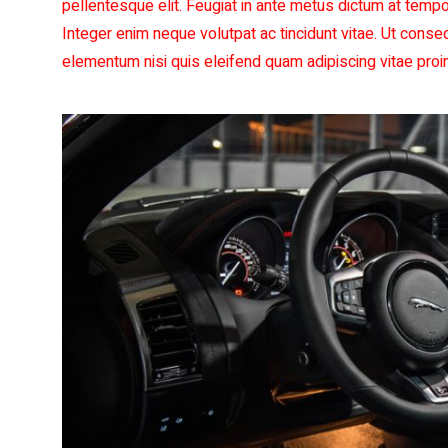
pellentesque elit. Feugiat in ante metus dictum at tempo
Integer enim neque volutpat ac tincidunt vitae. Ut cons
elementum nisi quis eleifend quam adipiscing vitae proin